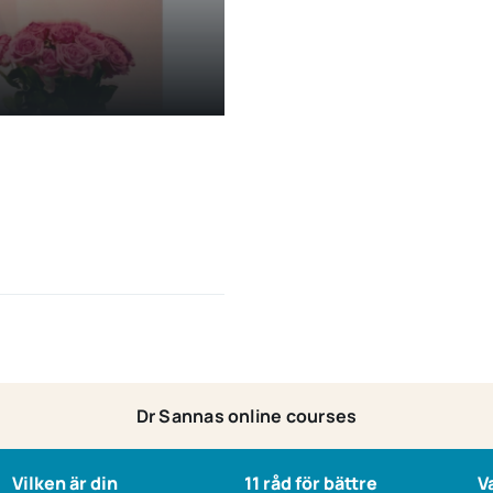
Dr Sannas online courses
Vilken är din
11 råd för bättre
V