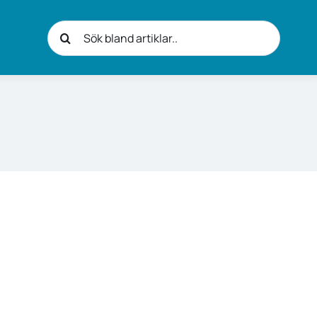
Sök
efter: