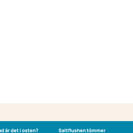
ad är det i osten?
Saltflushen tömmer