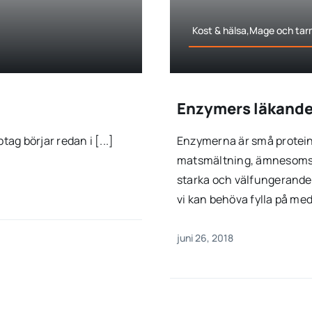
Kost & hälsa,Mage och tar
Enzymers läkande
g börjar redan i [...]
Enzymerna är små proteiner
matsmältning, ämnesomsät
starka och välfungerande
vi kan behöva fylla på med
juni 26, 2018