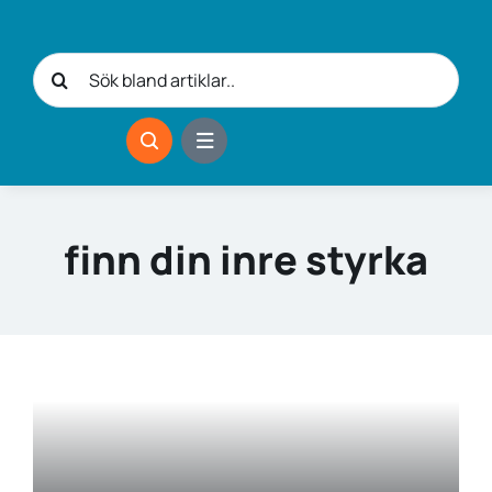
Fortsätt
till
Sök
innehållet
efter:
finn din inre styrka