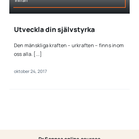
inifrån
Utveckla din självstyrka
Den mänskliga kraften – urkraften – finns inom
oss alla. [...]
oktober 24, 2017
Dr Sannas online courses