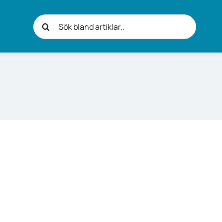
Sök
efter: