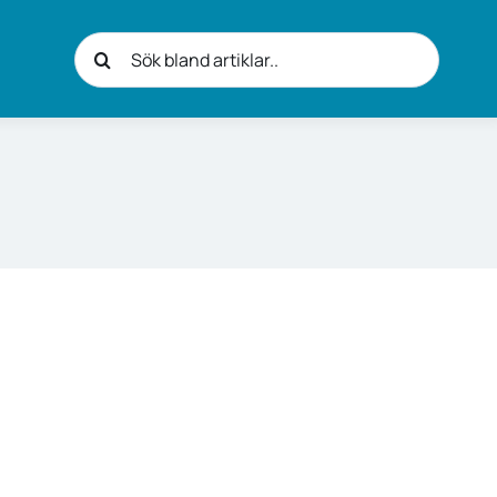
Sök
efter: