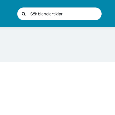
Sök
efter: