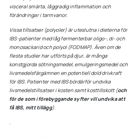
visceral smärta, låggradig inflammation och
förändringar i tarmvanor.
Vissa tillsatser (polyoler) är uteslutna i dieterna för
IBS-patienter med låg fermenterbar oligo-, di- och
monosackarid och polyol (FODMAP). Även om de
flesta studier har utförts på djur
,
är
många
konstgjorda sötningsmedel, emulgeringsmedel och
livsmedelsfärgämnen en potentiell dold drivkraft
för IBS. Patienter med IBS bördärför undvika
livsmedelstillsatser i kosten samt kosttillskott (
och
för de som i förebyggande syfter vill undvika att
få IBS, mitt tillägg
).
.