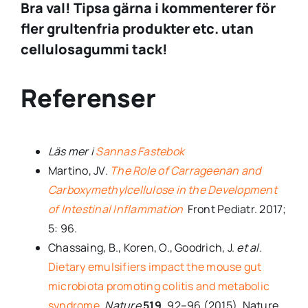
Bra val!
Tipsa gärna i kommenterer för
fler grultenfria produkter etc. utan
cellulosagummi tack!
Referenser
Läs mer i
Sannas Fastebok
Martino, JV.
The Role of Carrageenan and
Carboxymethylcellulose in the Development
of Intestinal Inflammation
Front Pediatr. 2017;
5: 96.
Chassaing, B., Koren, O., Goodrich, J.
et al.
Dietary emulsifiers impact the mouse gut
microbiota promoting colitis and metabolic
syndrome.
Nature
519,
92–96 (2015). Nature.