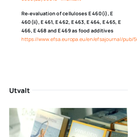
Re‐evaluation of celluloses E 460(i), E
460(ii), E 461, E 462, E 463, E 464, E 465, E
466, E 468 and E 469 as food additives
https://www.efsa.europa.eu/en/efsajournal/pub/
Utvalt