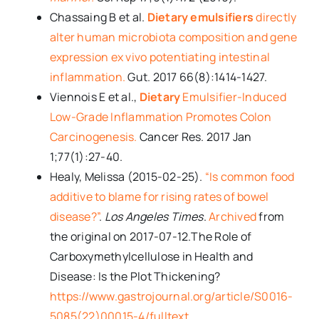
Chassaing B et al.
Dietary
emulsifiers
directly
alter human microbiota composition and gene
expression ex vivo potentiating intestinal
inflammation.
Gut. 2017 66(8):1414-1427.
Viennois E et al.,
Dietary
Emulsifier-Induced
Low-Grade Inflammation Promotes Colon
Carcinogenesis.
Cancer Res. 2017 Jan
1;77(1):27-40.
Healy, Melissa (2015-02-25).
“Is common food
additive to blame for rising rates of bowel
disease?”
.
Los Angeles Times
.
Archived
from
the original on 2017-07-12.The Role of
Carboxymethylcellulose in Health and
Disease: Is the Plot Thickening?
https://www.gastrojournal.org/article/S0016-
5085(22)00015-4/fulltext