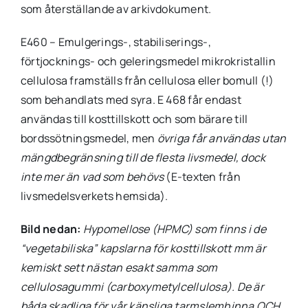
som återställande av arkivdokument.
E460 – Emulgerings-, stabiliserings-,
förtjocknings- och geleringsmedel mikrokristallin
cellulosa framställs från cellulosa eller bomull (!)
som behandlats med syra. E 468 får endast
användas till kosttillskott och som bärare till
bordssötningsmedel, men
övriga får användas utan
mängdbegränsning till de flesta livsmedel, dock
inte mer än vad som behövs
(E-texten från
livsmedelsverkets hemsida).
Bild nedan:
Hypomellose (HPMC) som finns i de
“vegetabiliska” kapslarna för kosttillskott mm är
kemiskt sett nästan esakt samma som
cellulosagummi (carboxymetylcellulosa).
De är
båda skadliga för vår känsliga tarmslemhinna OCH