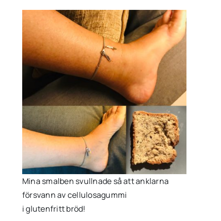
Mina smalben svullnade så att anklarna
försvann av cellulosagummi
i glutenfritt bröd!