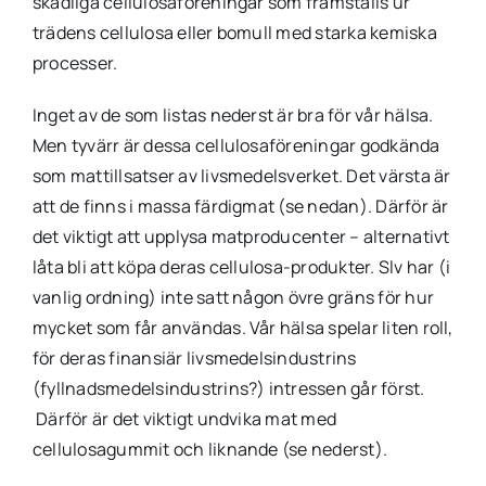
skadliga cellulosaföreningar som framställs ur
trädens cellulosa eller bomull med starka kemiska
processer.
Inget av de som listas nederst är bra för vår hälsa.
Men tyvärr är dessa cellulosaföreningar godkända
som mattillsatser av livsmedelsverket. Det värsta är
att de finns i massa färdigmat (se nedan). Därför är
det viktigt att upplysa matproducenter – alternativt
låta bli att köpa deras cellulosa-produkter. Slv har (i
vanlig ordning) inte satt någon övre gräns för hur
mycket som får användas. Vår hälsa spelar liten roll,
för deras finansiär livsmedelsindustrins
(fyllnadsmedelsindustrins?) intressen går först.
Därför är det viktigt undvika mat med
cellulosagummit och liknande (se nederst).