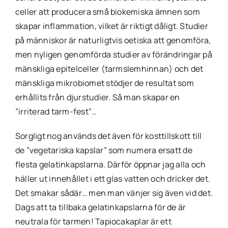
celler att producera små biokemiska ämnen som
skapar inflammation, vilket är riktigt dåligt. Studier
på människor är naturligtvis oetiska att genomföra,
men nyligen genomförda studier av förändringar på
mänskliga epitelceller (tarmslemhinnan) och det
mänskliga mikrobiomet stödjer de resultat som
erhållits från djurstudier. Så man skapar en
”irriterad tarm-fest”…
Sorgligt nog används det även för kosttillskott till
de ”vegetariska kapslar” som numera ersatt de
flesta gelatinkapslarna. Därför öppnar jag alla och
häller ut innehållet i ett glas vatten och dricker det.
Det smakar sådär… men man vänjer sig även vid det.
Dags att ta tillbaka gelatinkapslarna för de är
neutrala för tarmen! Tapiocakaplar är ett