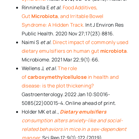
Rinninella E
et al.
Food Additives,
Gut
Microbiota
, and Irritable Bowel
Syndrome: A Hidden Track.
Int J Environ Res
Public Health. 2020 Nov 27;17(23):8816.
Naimi S
et al
.
Direct impact of commonly used
dietary emulsifiers on human gut
microbiota
.
Microbiome. 2021 Mar 22;9(1):66.
Wellens J,
et al.
The role
of
carboxymethylcellulose
in health and
disease: is the plot thickening?
Gastroenterology. 2022 Jan 10:S0016-
5085(22)00015-4. Online ahead of print.
Holder MK et al.,
Dietary emulsifiers
consumption alters anxiety-like and social-
related behaviors in mice in a sex-dependent
manner.
Sci Rep 17;9(1):172 (2019).