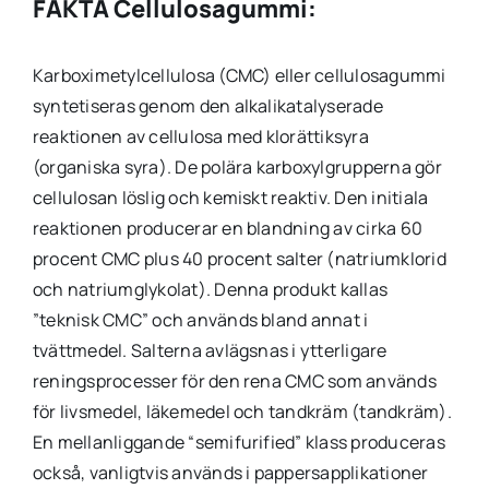
FAKTA Cellulosagummi
:
Karboximetylcellulosa (CMC) eller cellulosagummi
syntetiseras genom den alkalikatalyserade
reaktionen av cellulosa med klorättiksyra
(organiska syra). De polära karboxylgrupperna gör
cellulosan löslig och kemiskt reaktiv. Den initiala
reaktionen producerar en blandning av cirka 60
procent CMC plus 40 procent salter (natriumklorid
och natriumglykolat). Denna produkt kallas
”teknisk CMC” och används bland annat i
tvättmedel. Salterna avlägsnas i ytterligare
reningsprocesser för den rena CMC som används
för livsmedel, läkemedel och tandkräm (tandkräm).
En mellanliggande “semifurified” klass produceras
också, vanligtvis används i pappersapplikationer