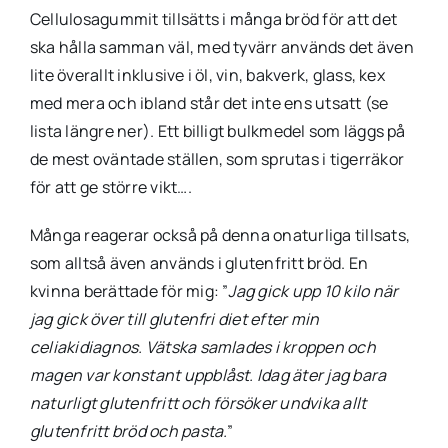
Cellulosagummit tillsätts i många bröd för att det
ska hålla samman väl, med tyvärr används det även
lite överallt inklusive i öl, vin, bakverk, glass, kex
med mera och ibland står det inte ens utsatt (se
lista längre ner). Ett billigt bulkmedel som läggs på
de mest oväntade ställen, som sprutas i tigerräkor
för att ge större vikt….
Många reagerar också på denna onaturliga tillsats,
som alltså även används i glutenfritt bröd. En
kvinna berättade för mig: ”
Jag gick upp 10 kilo när
jag gick över till glutenfri diet efter
min
celiakidiagnos. Vätska samlades i kroppen och
magen var konstant uppblåst. Idag äter jag bara
naturligt glutenfritt och försöker undvika allt
glutenfritt bröd och pasta.
”