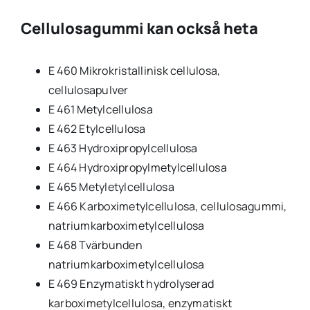
Cellulosagummi kan också heta
E 460 Mikrokristallinisk cellulosa,
cellulosapulver
E 461 Metylcellulosa
E 462 Etylcellulosa
E 463 Hydroxipropylcellulosa
E 464 Hydroxipropylmetylcellulosa
E 465 Metyletylcellulosa
E 466 Karboximetylcellulosa, cellulosagummi,
natriumkarboximetylcellulosa
E 468 Tvärbunden
natriumkarboximetylcellulosa
E 469 Enzymatiskt hydrolyserad
karboximetylcellulosa, enzymatiskt