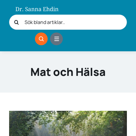
Fortsätt
till
Sök
innehållet
efter:
Mat och Hälsa