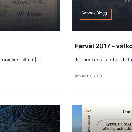
Sannas Blogg
Farväl 2017 – vä
niskan tillhör [...]
Jag önskar alla ett gott slu
januari 2, 2018