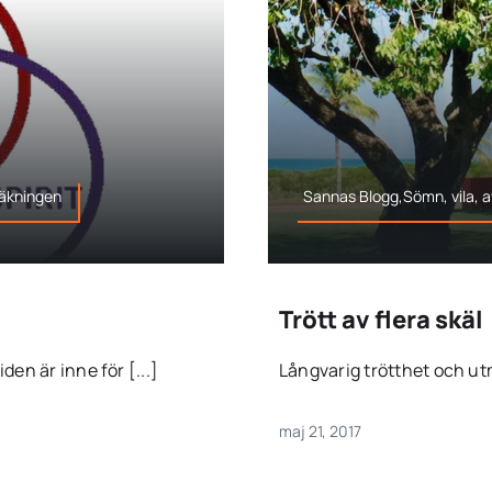
läkningen
Sannas Blogg,Sömn, vila, 
Trött av flera skäl
en är inne för [...]
Långvarig trötthet och ut
maj 21, 2017