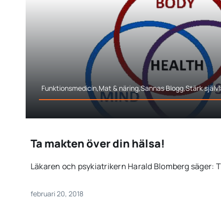
Funktionsmedicin,Mat & näring,Sannas Blogg,Stärk själv
Ta makten över din hälsa!
Läkaren och psykiatrikern Harald Blomberg säger: Tid
februari 20, 2018