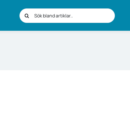
Sök
efter: