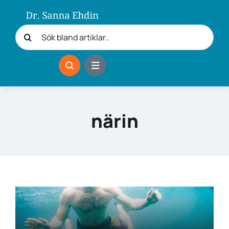
Fortsätt
till
Sök
innehållet
efter:
närin