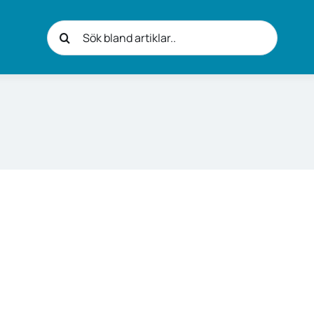
Sök
efter: