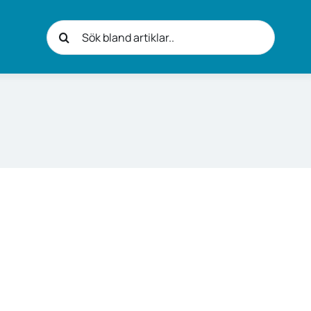
Sök
efter: