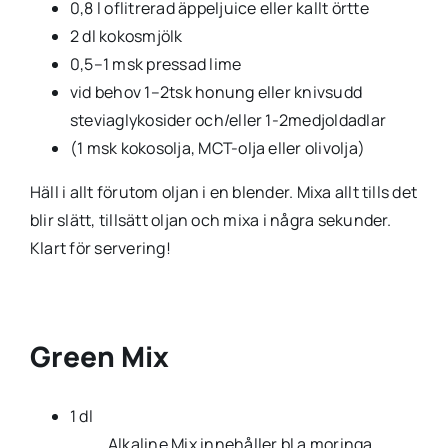
0,8 l oflitrerad äppeljuice eller kallt örtte
2 dl kokosmjölk
0,5–1 msk pressad lime
vid behov 1–2tsk honung eller knivsudd
steviaglykosider och/eller 1-2medjoldadlar
(1 msk kokosolja, MCT-olja eller olivolja)
Häll i allt förutom oljan i en blender. Mixa allt tills det
blir slätt, tillsätt oljan och mixa i några sekunder.
Klart för servering!
Green Mix
1 dl
Alkaline Mix innehåller bl a moringa,