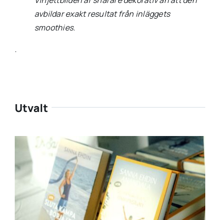
Vinjettbilden är snarare dekorativ än att den
avbildar exakt resultat från inläggets
smoothies.
.
Utvalt