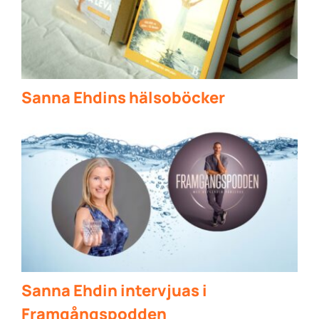
Sanna Ehdins hälsoböcker
Sanna Ehdin intervjuas i
Framgångspodden