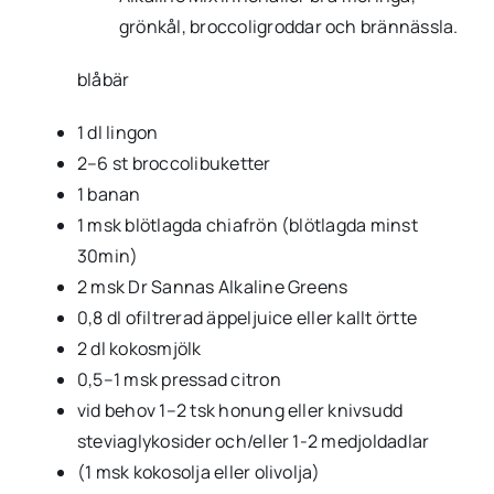
grönkål, broccoligroddar och brännässla.
blåbär
1 dl lingon
2–6 st broccolibuketter
1 banan
1 msk blötlagda chiafrön (blötlagda minst
30min)
2 msk Dr Sannas Alkaline Greens
0,8 dl ofiltrerad äppeljuice eller kallt örtte
2 dl kokosmjölk
0,5–1 msk pressad citron
vid behov 1–2 tsk honung eller knivsudd
steviaglykosider och/eller 1-2 medjoldadlar
(1 msk kokosolja eller olivolja)