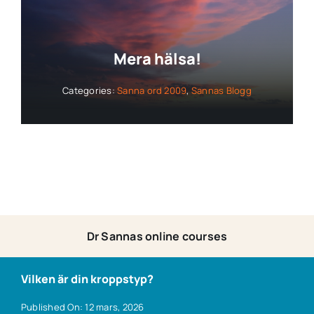
Mera hälsa!
Categories:
Sanna ord 2009
,
Sannas Blogg
Dr Sannas online courses
Vilken är din kroppstyp?
Published On: 12 mars, 2026