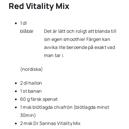
Red Vitality Mix
1 dl
blåbär
Det är lätt och roligt att blanda till
sin egen smoothie! Färgen kan
avvika lite beroende på exakt vad
man tar i.
(nordiska)
2 dl hallon
1 st banan
60 g färsk spenat
1 msk blötlagda chiafrön (blötlagda minst
30min)
2 msk Dr Sannas Vitality Mix