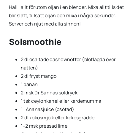
Häll i allt förutom oljan i en blender. Mixa allt tills det
blir slätt, tillsätt oljan och mixa i några sekunder.
Server och njut med alla sinnen!
Solsmoothie
2 dl osaltade cashewnötter (blötlagda över
natten)
2 dl fryst mango
1 banan
2 msk Dr Sannas soldryck
1 tsk ceylonkanel eller kardemumma
1 l Ananasjuice (osötad)
2 dl kokosmjölk eller kokosgrädde
1–2 msk pressad lime