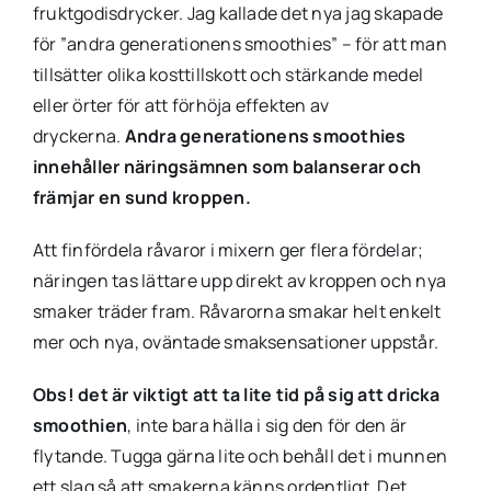
fruktgodisdrycker. Jag kallade det nya jag skapade
för ”andra generationens smoothies” – för att man
tillsätter olika kosttillskott och stärkande medel
eller örter för att förhöja effekten av
dryckerna.
Andra generationens smoothies
innehåller näringsämnen som balanserar och
främjar en sund kroppen.
Att finfördela råvaror i mixern ger flera fördelar;
näringen tas lättare upp direkt av kroppen och nya
smaker träder fram. Råvarorna smakar helt enkelt
mer och nya, oväntade smaksensationer uppstår.
Obs! det är viktigt att ta lite tid på sig att dricka
smoothien
, inte bara hälla i sig den för den är
flytande. Tugga gärna lite och behåll det i munnen
ett slag så att smakerna känns ordentligt. Det