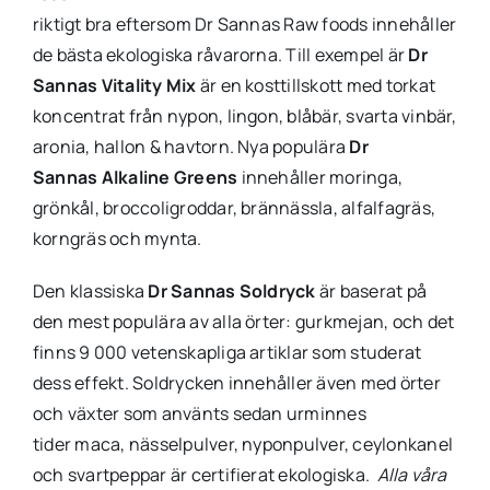
riktigt bra eftersom Dr Sannas Raw foods innehåller
de bästa ekologiska råvarorna. Till exempel är
Dr
Sannas Vitality Mix
är en kosttillskott med torkat
koncentrat från nypon, lingon, blåbär, svarta vinbär,
aronia, hallon & havtorn. Nya populära
Dr
Sannas Alkaline Greens
innehåller moringa,
grönkål, broccoligroddar, brännässla, alfalfagräs,
korngräs och mynta.
Den klassiska
Dr Sannas Soldryck
är baserat på
den mest populära av alla örter: gurkmejan, och det
finns 9 000 vetenskapliga artiklar som studerat
dess effekt. Soldrycken innehåller även med örter
och växter som använts sedan urminnes
tider maca, nässelpulver, nyponpulver, ceylonkanel
och svartpeppar är certifierat ekologiska.
Alla våra