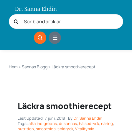
Fortsätt
till
Sök
innehållet
efter:
Hem
»
Sannas Blogg
»
Läckra smoothierecept
Läckra smoothierecept
Last Updated: 7 juni, 2018
By
Dr. Sanna Ehdin
Tags:
alkaline greens
,
dr sannas
,
hälsodryck
,
näring
,
nutrition
,
smoothies
,
soldryck
,
Vitalitymix