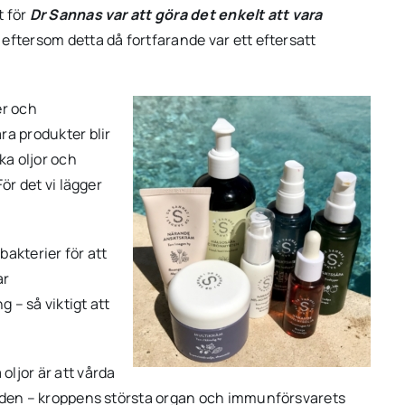
t för
Dr Sannas var att göra det enkelt att vara
 eftersom detta då fortfarande var ett eftersatt
er och
ra produkter blir
ka oljor och
ör det vi lägger
akterier för att
ar
– så viktigt att
ljor är att vårda
rlden – kroppens största organ och immunförsvarets