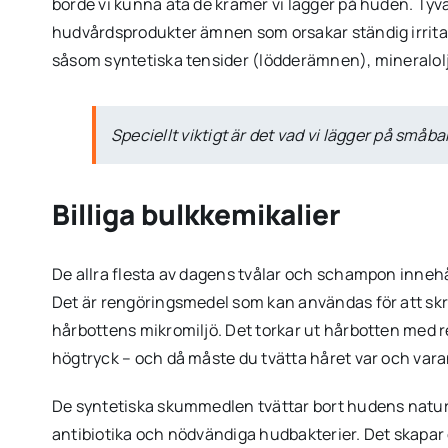
borde vi kunna äta de krämer vi lägger på huden. Tyvä
hudvårdsprodukter ämnen som orsakar ständig irritati
såsom syntetiska tensider (lödderämnen), mineralolja
Speciellt viktigt är det vad vi lägger på småb
Billiga bulkkemikalier
De allra flesta av dagens tvålar och schampon innehåll
Det är rengöringsmedel som kan användas för att sk
hårbottens mikromiljö. Det torkar ut hårbotten med re
högtryck – och då måste du tvätta håret var och var
De syntetiska skummedlen tvättar bort hudens naturl
antibiotika och nödvändiga hudbakterier. Det skapar e