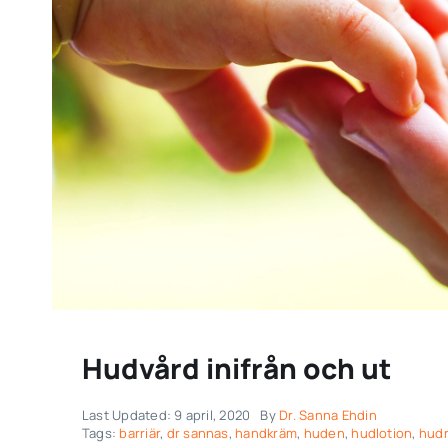
Hudvård inifrån och ut
Last Updated: 9 april, 2020
By
Dr. Sanna Ehdin
Tags:
barriär
,
dr sannas
,
handkräm
,
huden
,
hudlotion
,
hudr