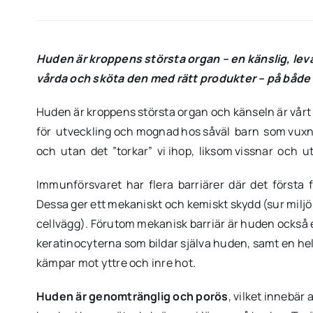
Huden är kroppens största organ – en känslig, le
vårda och sköta den med rätt produkter – på både 
Huden är kroppens största organ och känseln är vårt
för utveckling och mognad hos såväl barn som vuxn
och utan det ”torkar” vi ihop, liksom vissnar och u
Immunförsvaret har flera barriärer där det första
Dessa ger ett mekaniskt och kemiskt skydd (sur mil
cellvägg). Förutom mekanisk barriär är huden också 
keratinocyterna som bildar själva huden, samt en hel
kämpar mot yttre och inre hot.
Huden är genomtränglig och porös
, vilket innebär