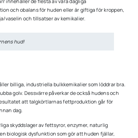
rr innehåller de flesta av våra dagliga
on och obalans för huden eller är giftiga för kroppen,
/vaselin och tillsatser av kemikalier.
arnens hud!
er billiga, industriella bulkkemikalier som löddrar bra.
rubba golv. Dessvärre påverkar de också hudens och
sultatet att talgkörtlarnas fettproduktion går för
annan dag.
iga skyddslager av fettsyror, enzymer, naturlig
n biologisk dysfunktion som gör att huden fjällar,