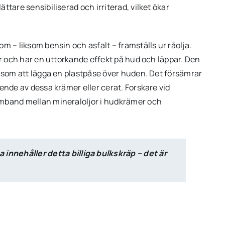
tare sensibiliserad och irriterad, vilket ökar
m – liksom bensin och asfalt – framställs ur råolja.
or och har en uttorkande effekt på hud och läppar. Den
r som att lägga en plastpåse över huden. Det försämrar
ende av dessa krämer eller cerat. Forskare vid
amband mellan mineraloljor i hudkrämer och
 innehåller detta billiga bulkskräp – det är