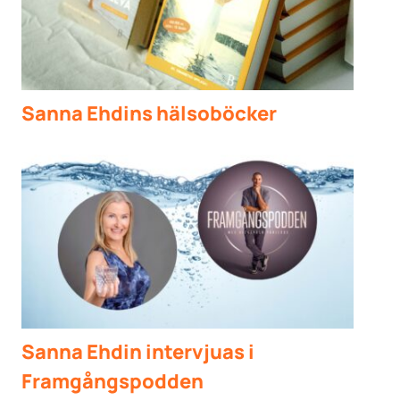
Sanna Ehdins hälsoböcker
Sanna Ehdin intervjuas i
Framgångspodden