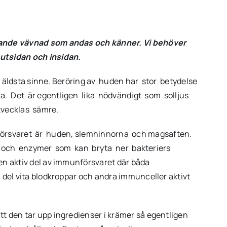
vande vävnad som andas och känner. Vi behöver
utsidan och insidan.
 äldsta sinne. Beröring av huden har stor betydelse
a. Det är egentligen lika nödvändigt som solljus
tvecklas sämre.
 försvaret är huden, slemhinnorna och magsaften.
jö och enzymer som kan bryta ner bakteriers
en aktiv del av immunförsvaret där båda
 del vita blodkroppar och andra immunceller aktivt
 att den tar upp ingredienser i krämer så egentligen