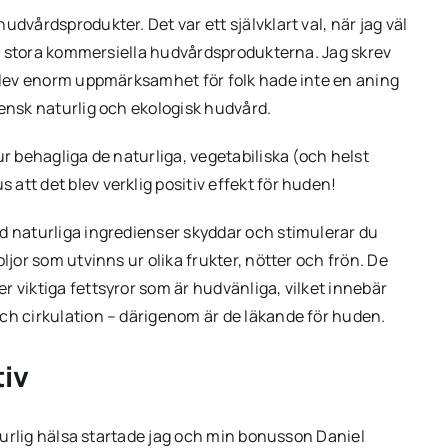
dvårdsprodukter. Det var ett självklart val, när jag väl
 de stora kommersiella hudvårdsprodukterna. Jag skrev
 blev enorm uppmärksamhet för folk hade inte en aning
vensk naturlig och ekologisk hudvård.
ur behagliga de naturliga, vegetabiliska (och helst
att det blev verklig positiv effekt för huden!
d naturliga ingredienser skyddar och stimulerar du
ljor som utvinns ur olika frukter, nötter och frön. De
 viktiga fettsyror som är hudvänliga, vilket innebär
ch cirkulation – därigenom är de läkande för huden.
tiv
aturlig hälsa startade jag och min bonusson Daniel