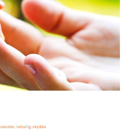
odukter
,
naturlig
,
skydda