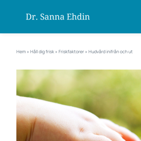
Fortsätt
till
innehållet
Hem
»
Håll dig frisk
»
Friskfaktorer
»
Hudvård inifrån och ut