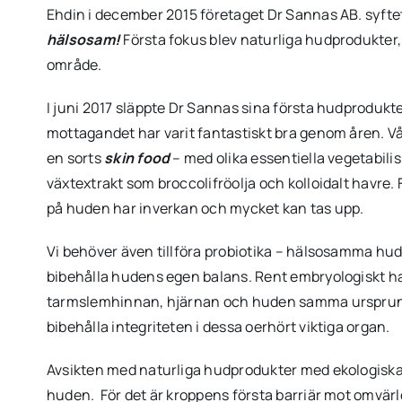
Ehdin i december 2015 företaget Dr Sannas AB. syfte
hälsosam!
Första fokus blev naturliga hudprodukter,
område.
I juni 2017 släppte Dr Sannas sina första hudprodukt
mottagandet har varit fantastiskt bra genom åren. Vå
en sorts
skin food
– med olika essentiella vegetabilis
växtextrakt som broccolifröolja och kolloidalt havre. F
på huden har inverkan och mycket kan tas upp.
Vi behöver även tillföra probiotika – hälsosamma hudb
bibehålla hudens egen balans. Rent embryologiskt h
tarmslemhinnan, hjärnan och huden samma ursprung 
bibehålla integriteten i dessa oerhört viktiga organ.
Avsikten med naturliga hudprodukter med ekologiska o
huden. För det är kroppens första barriär mot omvä