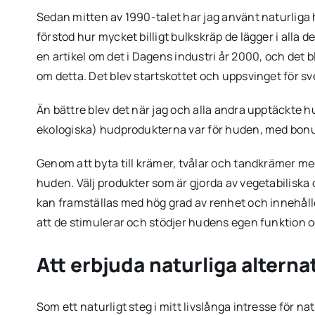
Sedan mitten av 1990-talet har jag använt naturliga hu
förstod hur mycket billigt bulkskräp de lägger i alla
en artikel om det i Dagens industri år 2000, och det
om detta. Det blev startskottet och uppsvinget för s
Än bättre blev det när jag och alla andra upptäckte h
ekologiska) hudprodukterna var för huden, med bonus 
Genom att byta till krämer, tvålar och tandkrämer me
huden. Välj produkter som är gjorda av vegetabiliska o
kan framställas med hög grad av renhet och innehåller
att de stimulerar och stödjer hudens egen funktion o
Att erbjuda naturliga alterna
Som ett naturligt steg i mitt livslånga intresse för n